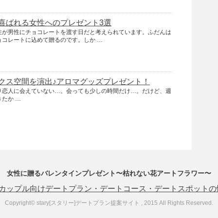
喜ばれる女性へのプレゼント3選
性が男性にチョコレートを渡す日だと考えられています。ふだんは
ョコレートに込めて贈るのです。しか …
クス空間を演出♪アロマグッズプレゼント！
り恋人に会えていない…。会っても少しの時間だけ…。だけど、週
たか …
女性に贈るバレンタインプレゼント〜枯れない花アートフラワー〜
タリー]カップル向けデートプラン・デートコース・デートスポット
Copyright© stary[スタリー]デートプラン提案サイト , 2015 All Rights Reserved.