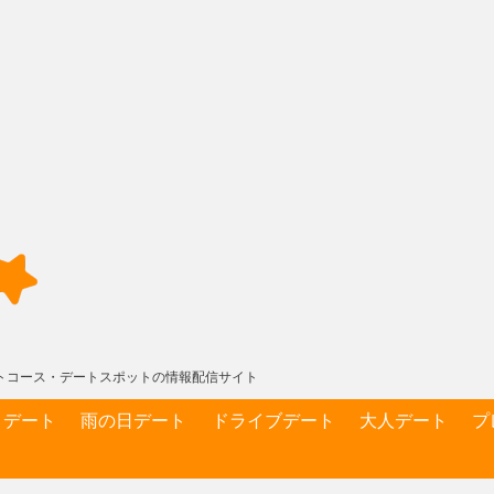
デートコース・デートスポットの情報配信サイト
りデート
雨の日デート
ドライブデート
大人デート
プ