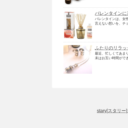
バレンタインに
バレンタインは、女
言えない想いを、チ
ふたりのリラッ
最近、忙しくてあま
末はお互い時間ができ
stary[ス