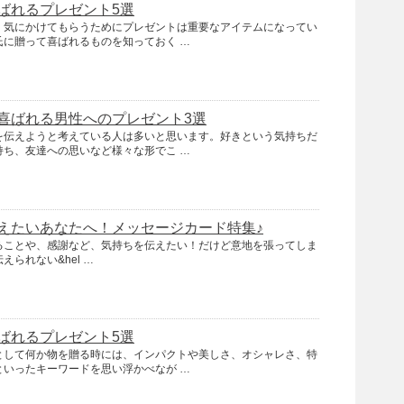
ばれるプレゼント5選
、気にかけてもらうためにプレゼントは重要なアイテムになってい
氏に贈って喜ばれるものを知っておく …
喜ばれる男性へのプレゼント3選
を伝えようと考えている人は多いと思います。好きという気持ちだ
持ち、友達への思いなど様々な形でこ …
えたいあなたへ！メッセージカード特集♪
ることや、感謝など、気持ちを伝えたい！だけど意地を張ってしま
られない&hel …
ばれるプレゼント5選
として何か物を贈る時には、インパクトや美しさ、オシャレさ、特
といったキーワードを思い浮かべなが …