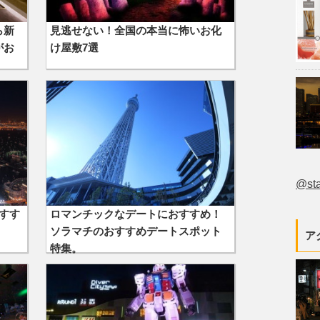
ら新
見逃せない！全国の本当に怖いお化
がお
け屋敷7選
@st
すす
ロマンチックなデートにおすすめ！
ソラマチのおすすめデートスポット
ア
特集。