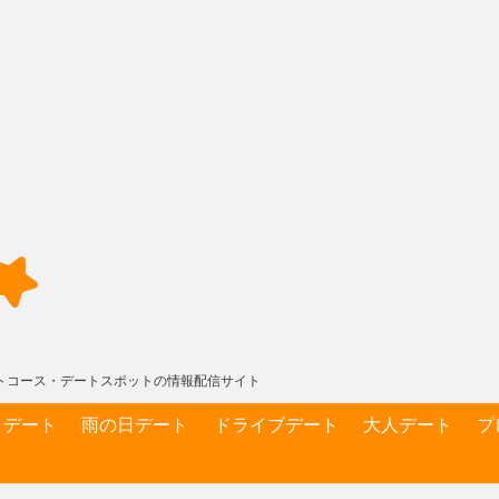
デートコース・デートスポットの情報配信サイト
りデート
雨の日デート
ドライブデート
大人デート
プ