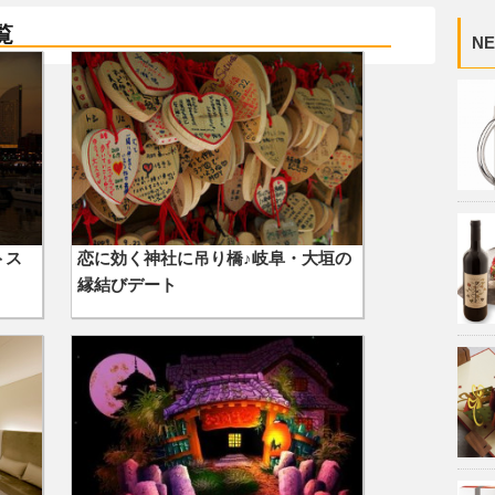
覧
NE
トス
恋に効く神社に吊り橋♪岐阜・大垣の
縁結びデート