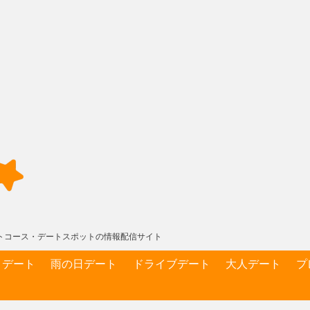
デートコース・デートスポットの情報配信サイト
りデート
雨の日デート
ドライブデート
大人デート
プ