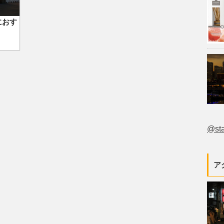
におす
@st
ア