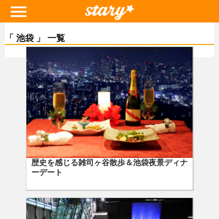
「 池袋 」 一覧
歴史を感じる雑司ヶ谷散歩＆池袋夜景ディナ
ーデート