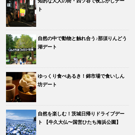
知的な大人の街・四ツ谷で夜ふかしデー
ト
自然の中で動物と触れ合う♪那須りんどう
湖デート
ゆっくり食べあるき！錦市場で食いしん
坊デート
自然を楽しむ！茨城日帰りドライブデー
ト 【牛久大仏〜国営ひたち海浜公園】