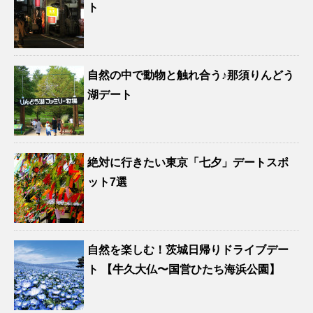
ト
自然の中で動物と触れ合う♪那須りんどう
湖デート
絶対に行きたい東京「七夕」デートスポ
ット7選
自然を楽しむ！茨城日帰りドライブデー
ト 【牛久大仏〜国営ひたち海浜公園】