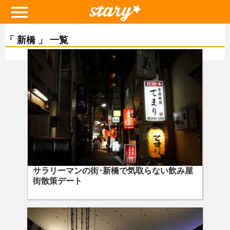
「 新橋 」 一覧
サラリーマンの街･新橋で気取らない飲み屋
街散策デート