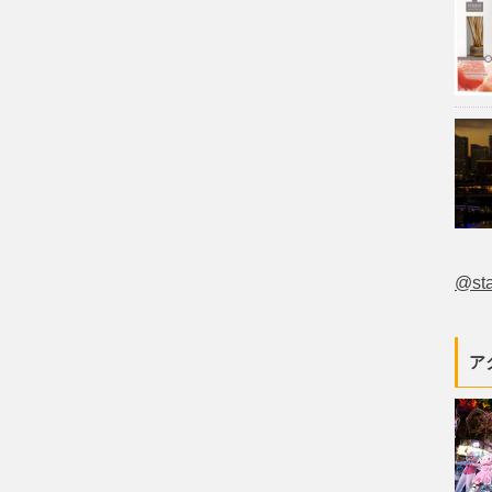
@st
ア