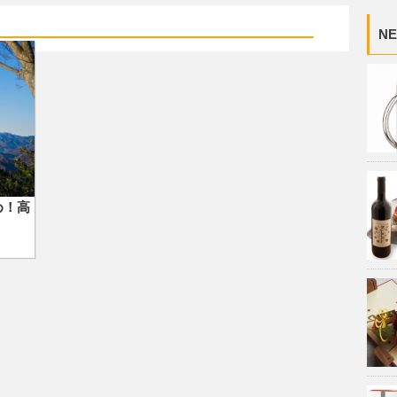
NE
め！高