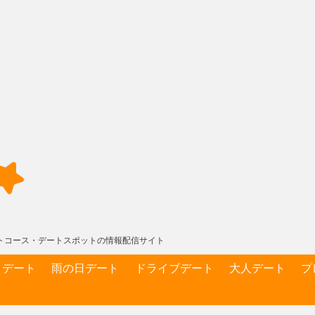
デートコース・デートスポットの情報配信サイト
りデート
雨の日デート
ドライブデート
大人デート
プ