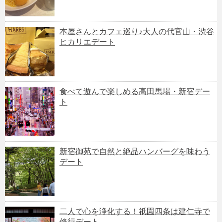
本屋さんとカフェ巡り♪大人の代官山・渋谷
ヒカリエデート
食べて遊んで楽しめる高田馬場・新宿デー
ト
新宿御苑で自然と絶品ハンバーグを味わう
デート
二人で心を浄化する！祇園四条は建仁寺で
修行デート