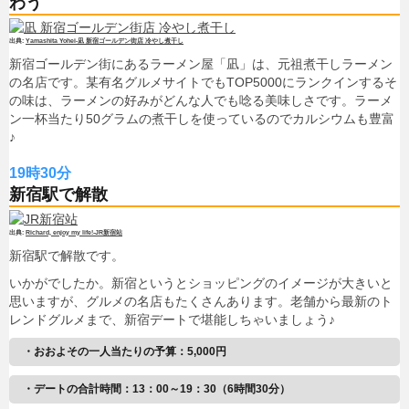
わう
Yamashita Yohei-凪 新宿ゴールデン街店 冷やし煮干し
新宿ゴールデン街にあるラーメン屋「凪」は、元祖煮干しラーメン
の名店です。某有名グルメサイトでもTOP5000にランクインするそ
の味は、ラーメンの好みがどんな人でも唸る美味しさです。ラーメ
ン一杯当たり50グラムの煮干しを使っているのでカルシウムも豊富
♪
19時30分
新宿駅で解散
Richard, enjoy my life!-JR新宿站
新宿駅で解散です。
いかがでしたか。新宿というとショッピングのイメージが大きいと
思いますが、グルメの名店もたくさんあります。老舗から最新のト
レンドグルメまで、新宿デートで堪能しちゃいましょう♪
・おおよその一人当たりの予算：5,000円
・デートの合計時間：13：00～19：30（6時間30分）