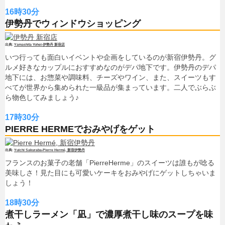
16時30分
伊勢丹でウィンドウショッピング
Yamashita Yohei-伊勢丹 新宿店
いつ行っても面白いイベントや企画をしているのが新宿伊勢丹。グ
ルメ好きなカップルにおすすめなのがデパ地下です。伊勢丹のデパ
地下には、お惣菜や調味料、チーズやワイン、また、スイーツもす
べてが世界から集められた一級品が集まっています。二人でぶらぶ
ら物色してみましょう♪
17時30分
PIERRE HERMEでおみやげをゲット
Yuichi Sakuraba-Pierre Hermé, 新宿伊勢丹
フランスのお菓子の老舗「PierreHerme」のスイーツは誰もが唸る
美味しさ！見た目にも可愛いケーキをおみやげにゲットしちゃいま
しょう！
18時30分
煮干しラーメン「凪」で濃厚煮干し味のスープを味