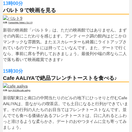
13時00分
バルト９で映画を見る
Yamashita Yohei-バルト9
新宿の映画館「バルト９」は、ただの映画館ではありません。まず
その内装にこだわりを感じます。アンティーク調の館内はどこかロ
マンチックな雰囲気。またエスカレーターも綺麗にライトアップさ
れているのでデートには持ってこいなんです。また、デートで行く
なら、事前に席を予約しておきましょう。最後列や端の席なら二人
で落ち着いて映画鑑賞できます♪
15時30分
Cafe AALIYAで絶品フレンチトーストを食べる♪
lazy fri13th-cafe aaliya
新宿駅東口と南口の中間当たりのビルの地下にひっそりと佇むCafe
AALIYAは、昔ながらの喫茶店。でも土日になると行列ができていま
す。その行列の人たちのお目当てはフレンチトーストなんです。並
んででも食べる価値があるフレンチトーストは、口に入れるとふわ
っと溶けるような柔らかさ。デートのおやつタイムに立ち寄ってみ
ましょう。