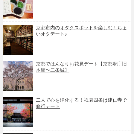
京都市内のオタクスポットを楽しむ！ちょ
いオタデート♪
京都ではんなりお花見デート【京都府庁旧
本館〜二条城】
二人で心を浄化する！祇園四条は建仁寺で
修行デート