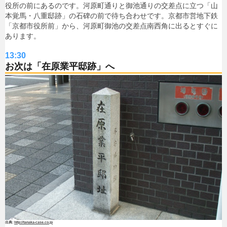
役所の前にあるのです。河原町通りと御池通りの交差点に立つ「山
本覚馬・八重邸跡」の石碑の前で待ち合わせです。京都市営地下鉄
「京都市役所前」から、河原町御池の交差点南西角に出るとすぐに
あります。
13:30
お次は「在原業平邸跡」へ
http://tanaka-case.co.jp