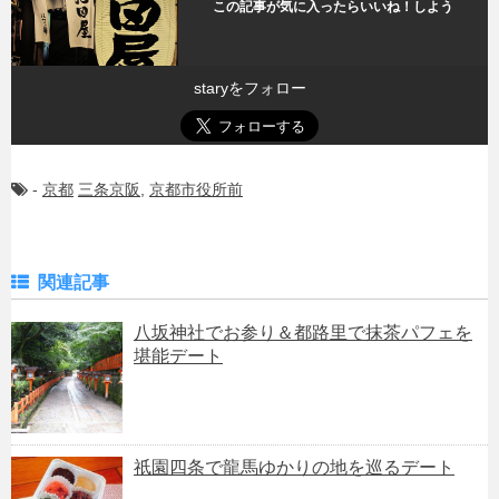
この記事が気に入ったらいいね！しよう
staryをフォロー
-
京都
三条京阪
,
京都市役所前
関連記事
八坂神社でお参り＆都路里で抹茶パフェを
堪能デート
祇園四条で龍馬ゆかりの地を巡るデート