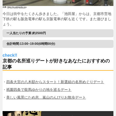
https://ja.wikipedia.org
今日は街中をたくさん歩きました。「池田屋」からは、京都市営地
下鉄の駅も阪急電車の駅も京阪電車の駅も近くです。また遊びまし
ょう。
一人当たりの予算:約3500円
合計時間:13:00~19:00(6時間00分)
check!!
京都の名所巡りデートが好きなあなたにおすすめの
記事
・
四条大宮の八木邸からスタート！新選組の名所めぐりデート
・
祇園四条で龍馬ゆかりの地を巡るデート
・
美しい風景にため息…嵐山のんびりお散歩デート