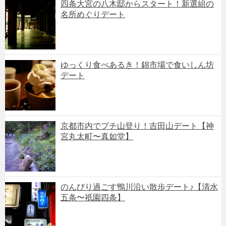
四条大宮の八木邸からスタート！新選組の
名所めぐりデート
ゆっくり食べあるき！錦市場で食いしん坊
デート
京都市内でプチ山登り！吉田山デート【神
宮丸太町〜真如堂】
のんびり過ごす鴨川沿い散歩デート♪【清水
五条〜祇園四条】