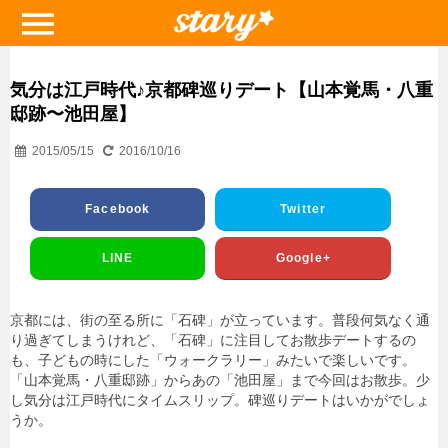
気分は江戸時代♪京都碑巡りデート【山本覚馬・八重
邸跡〜池田屋】
2015/05/15
2016/10/16
Facebook
Twitter
LINE
Google+
京都には、街の至る所に「石碑」が立っています。普段何気なく通
り過ぎてしまうけれど、「石碑」に注目してお散歩デートするの
も、子どもの時にした「ウォークラリー」みたいで楽しいです。
「山本覚馬・八重邸跡」からあの「池田屋」まで今回はお散歩。少
し気分は江戸時代にタイムスリップ。碑巡りデートはいかがでしょ
うか。