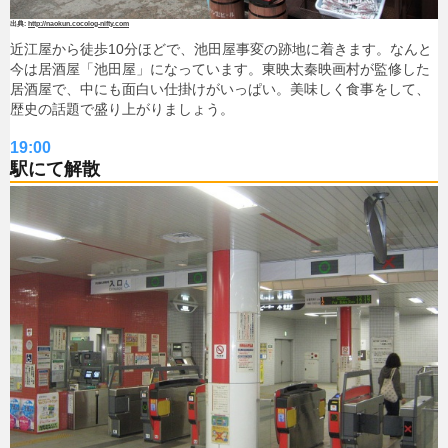
http://naokun.cocolog-nifty.com
近江屋から徒歩10分ほどで、池田屋事変の跡地に着きます。なんと
今は居酒屋「池田屋」になっています。東映太秦映画村が監修した
居酒屋で、中にも面白い仕掛けがいっぱい。美味しく食事をして、
歴史の話題で盛り上がりましょう。
19:00
駅にて解散