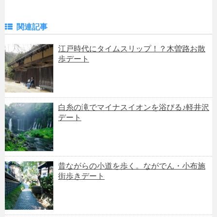
関連記事
江戸時代にタイムスリップ！？木曽路お散
歩デート
白糸の滝でマイナスイオンを浴びる♪軽井沢
デート
昔ながらの小道を歩く。ながでん・小布施
街歩きデート