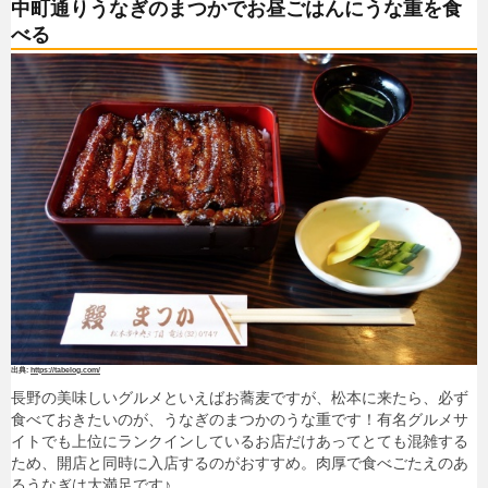
中町通りうなぎのまつかでお昼ごはんにうな重を食
べる
https://tabelog.com/
長野の美味しいグルメといえばお蕎麦ですが、松本に来たら、必ず
食べておきたいのが、うなぎのまつかのうな重です！有名グルメサ
イトでも上位にランクインしているお店だけあってとても混雑する
ため、開店と同時に入店するのがおすすめ。肉厚で食べごたえのあ
るうなぎは大満足です♪