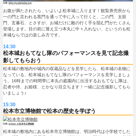
https://ja.wikipedia.org/
お腹が満たされたら、いよいよ松本城に入ります！観覧券売所から
一の門と言われる黒門を通って中に入って行くと、二の門、太鼓
門、玄蕃石、とさすが、お城だけに敵の行く手を阻む門がたくさん
登場します。目の前に聳え立つ本丸に中々入れない、というのも松
本城ならではの楽しみ方です。
14:30
松本城おもてなし隊のパフォーマンスを見て記念撮
影してもらおう
松本城の敷地内や城内の収蔵品などを見学したら、松本城の名物に
なっている、松本城おもてなし隊のパフォーマンスを見学しましょ
う。16時までの時間帯に本丸の庭園内に出没するおもてなし隊は、
忍者や侍、お姫様、とかなり目立ちます！一緒に記念撮影してもら
いましょう♪
15:30
松本市立博物館で松本の歴史を学ぼう
m-louis .®-松本市立博物館
松本城の敷地内にある松本市立博物館は、明治時代は小学校でした