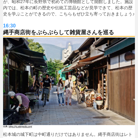
が、昭和27年に長野県で初めての博物館として開館しました。施設
内では、松本の町の歴史や伝統工芸品などが見学できて、松本の歴
史を学ぶことができるので、こちらもぜひ立ち寄っておきましょう♪
16:30
縄手商店街をぶらぶらして雑貨屋さんを巡る
https://ja.wikipedia.org/
松本城の城下町は中町通りだけではありません。縄手商店街はレト