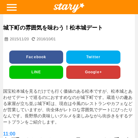
城下町の雰囲気を味わう！松本城デート
2015/11/20
2016/10/01
Facebook
Twitter
LINE
Google+
国宝松本城を見るだけでも行く価値のある松本ですが、松本城とあ
わせてデートで巡るのにおすすめなのが城下町です。蔵造りの趣あ
る家屋が立ち並ぶ城下町は、現在は今風のレストランやカフェなど
が営業していますが、街全体がレトロな雰囲気でデートにぴったり
なんです。長野県の美味しいグルメを楽しみながら街歩きをするデ
ートプランをご紹介します。
11:00