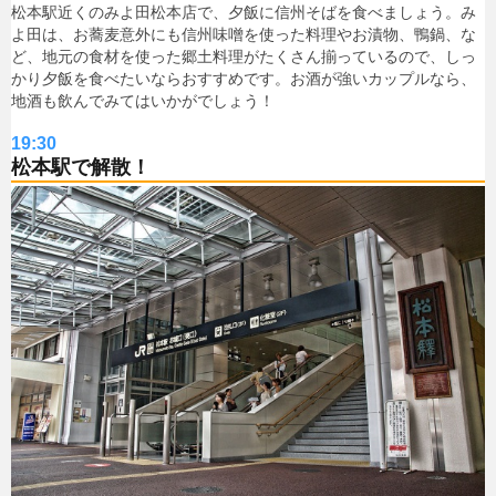
松本駅近くのみよ田松本店で、夕飯に信州そばを食べましょう。み
よ田は、お蕎麦意外にも信州味噌を使った料理やお漬物、鴨鍋、な
ど、地元の食材を使った郷土料理がたくさん揃っているので、しっ
かり夕飯を食べたいならおすすめです。お酒が強いカップルなら、
地酒も飲んでみてはいかがでしょう！
19:30
松本駅で解散！