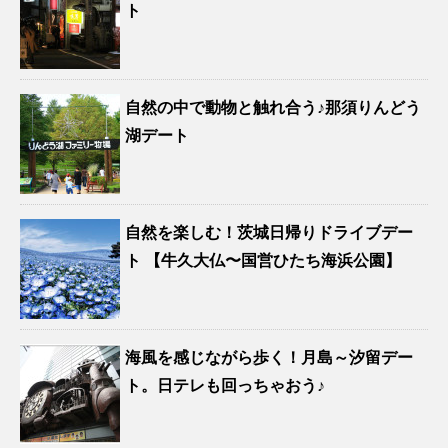
ト
自然の中で動物と触れ合う♪那須りんどう
湖デート
自然を楽しむ！茨城日帰りドライブデー
ト 【牛久大仏〜国営ひたち海浜公園】
海風を感じながら歩く！月島～汐留デー
ト。日テレも回っちゃおう♪