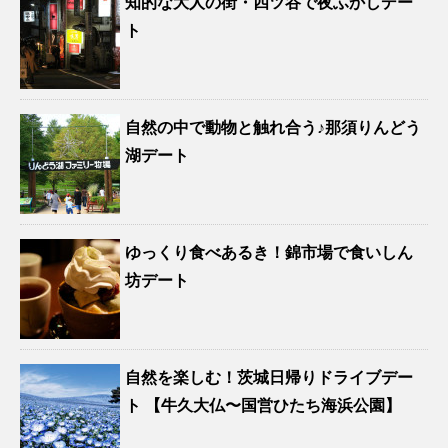
知的な大人の街・四ツ谷で夜ふかしデー
ト
自然の中で動物と触れ合う♪那須りんどう
湖デート
ゆっくり食べあるき！錦市場で食いしん
坊デート
自然を楽しむ！茨城日帰りドライブデー
ト 【牛久大仏〜国営ひたち海浜公園】