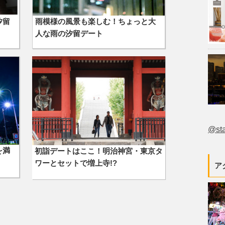
汐留
雨模様の風景も楽しむ！ちょっと大
人な雨の汐留デート
@st
を満
初詣デートはここ！明治神宮・東京タ
ワーとセットで増上寺!?
ア