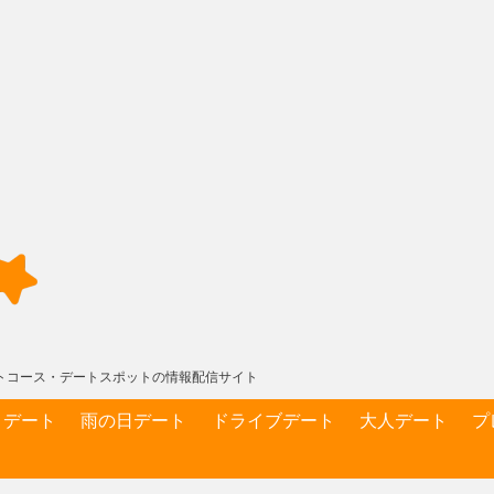
デートコース・デートスポットの情報配信サイト
りデート
雨の日デート
ドライブデート
大人デート
プ