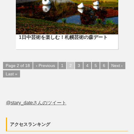
1日中芸術を楽しむ！札幌芸術の森デート
Page 2 of 18
‹ Previous
1
2
3
4
5
6
Next ›
Last »
@stary_dateさんのツイート
アクセスランキング