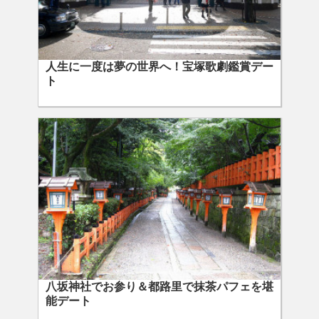
人生に一度は夢の世界へ！宝塚歌劇鑑賞デー
ト
八坂神社でお参り＆都路里で抹茶パフェを堪
能デート